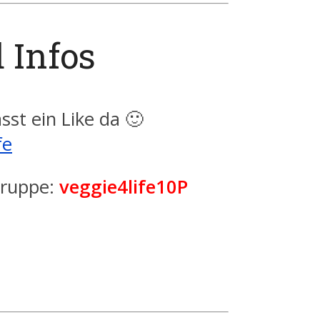
 Infos
st ein Like da 🙂
fe
Gruppe:
veggie4life10P