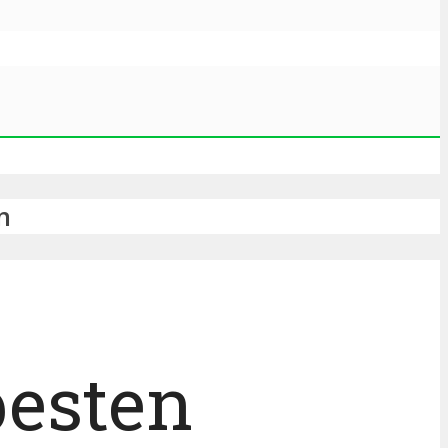
n
besten