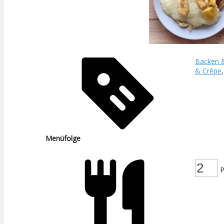
Backen 
& Crêpe
Menüfolge
P